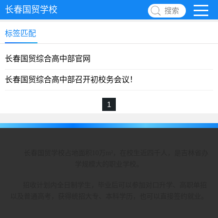
长春国贸学校
搜索
标签匹配
长春国贸综合高中部官网
长春国贸综合高中部召开初校务会议！
1
长春国贸学校占地面积10万m²，在校生近四千人，是吉林省办
学规模大的职业学校。
招收计划内全日制学生，毕业后可以参加对口升学、高职单招
以及普通高考，获得统招大专、本科学历，也可以直接签约就业。