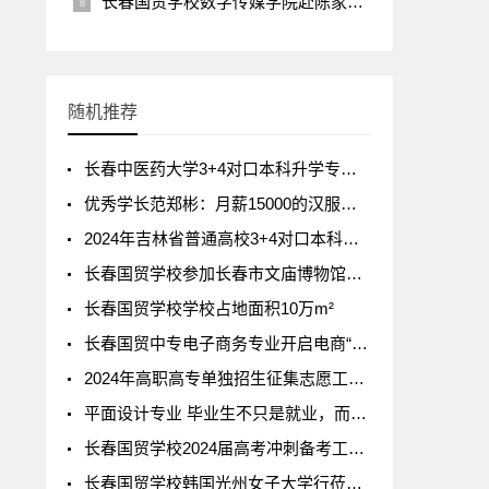
长春国贸学校数字传媒学院赴陈家店村开展创意彩绘活动！
随机推荐
长春中医药大学3+4对口本科升学专业介绍
优秀学长范郑彬：月薪15000的汉服摄影师！
2024年吉林省普通高校3+4对口本科专科招生录取工作安排
长春国贸学校参加长春市文庙博物馆甲辰年传统文化主题社教活动
长春国贸学校学校占地面积10万m²
长春国贸中专电子商务专业开启电商“薪”时代
2024年高职高专单独招生征集志愿工作的通知
平面设计专业 毕业生不只是就业，而是择优就业
长春国贸学校2024届高考冲刺备考工作推进会
长春国贸学校韩国光州女子大学行莅临我校参观考察