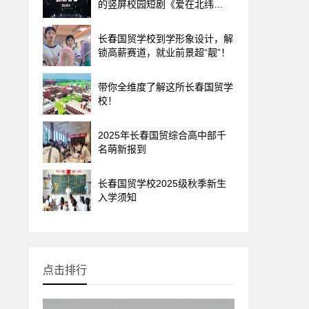
的竖屏校园短剧《爱在北纬
44°》迎来超燃首映礼
长春国贸学校到学形象设计，解
锁高薪赛道，就业前景超“靓”！
带你全维度了解这所长春国贸学
校！
2025年长春国贸综合高中部千
名萌新报到
长春国贸学校2025级秋季新生
入学须知
点击排行