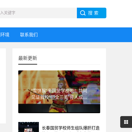
园环境
联系我们
最新更新
“雪饼猴”来国贸学校啦！共同
见证我校“三全三美”育人成果
展演
长春国贸学校师生组队爆肝打造