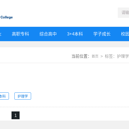
业
高职专科
综合高中
3+4本科
学子成长
校
当前位置：
> 标签：护理学
首页
口本科
护理学
1